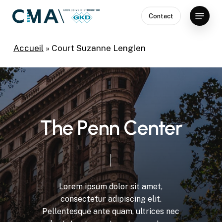
Skip
Menu
Contact
to
Close
main
Menu
content
Accueil
»
Court Suzanne Lenglen
T
h
e
P
e
n
n
C
e
n
t
e
r
Lorem
ipsum
dolor
sit
amet,
consectetur
adipiscing
elit.
Pellentesque
ante
quam,
ultrices
nec