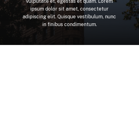
vulputate
et,
egestas
et
quam.
Lorem
ipsum
dolor
sit
amet,
consectetur
adipiscing
elit.
Quisque
vestibulum,
nunc
in
finibus
condimentum.