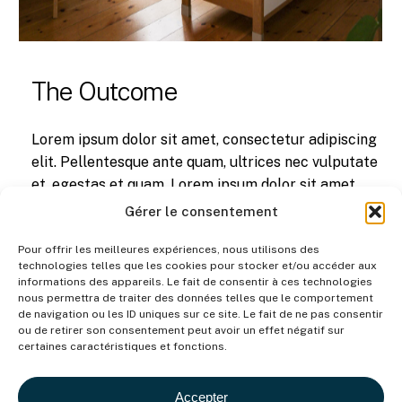
The Outcome
Lorem ipsum dolor sit amet, consectetur adipiscing
elit. Pellentesque ante quam, ultrices nec vulputate
et, egestas et quam. Lorem ipsum dolor sit amet,
consectetur adipiscing elit.
Gérer le consentement
Pour offrir les meilleures expériences, nous utilisons des
technologies telles que les cookies pour stocker et/ou accéder aux
informations des appareils. Le fait de consentir à ces technologies
nous permettra de traiter des données telles que le comportement
de navigation ou les ID uniques sur ce site. Le fait de ne pas consentir
“Alex was there every step of the way and
ou de retirer son consentement peut avoir un effet négatif sur
certaines caractéristiques et fonctions.
brought my vision further than I could
have imagined!”
Accepter